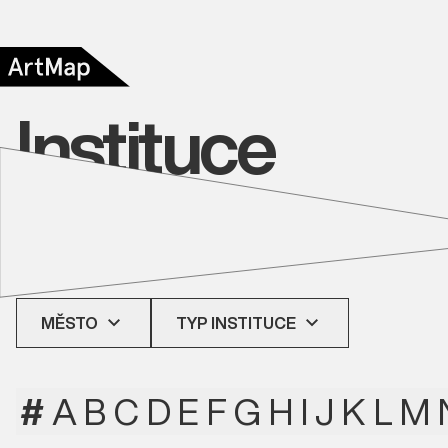
Instituce
MĚSTO
TYP INSTITUCE
#
A
B
C
D
E
F
G
H
I
J
K
L
M