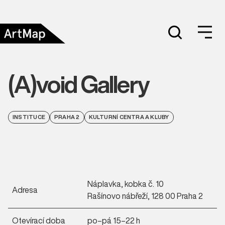
(A)void Gallery
INSTITUCE
PRAHA 2
KULTURNÍ CENTRA A KLUBY
Náplavka, kobka č. 10
Adresa
Rašínovo nábřeží, 128 00 Praha 2
Otevírací doba
po–pá 15–22 h