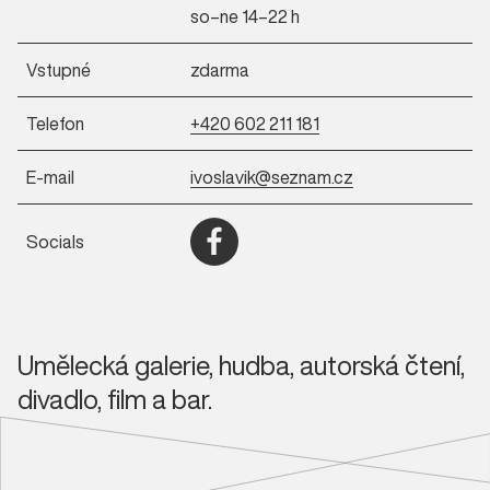
so–ne 14–22 h
Vstupné
zdarma
Telefon
+420 602 211 181
E-mail
ivoslavik@seznam.cz
Socials
Otevřít Facebook (nové okno)
Umělecká galerie, hudba, autorská čtení,
divadlo, film a bar.