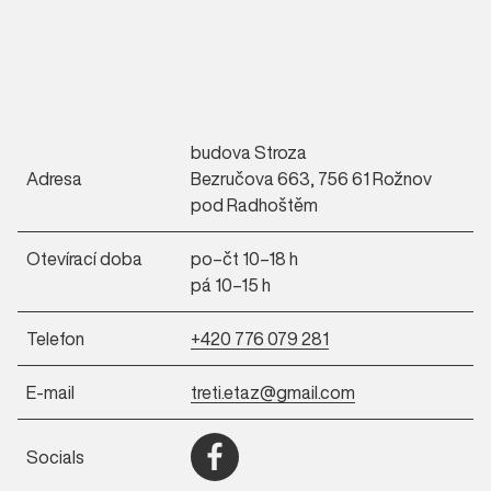
budova Stroza
Adresa
Bezručova 663, 756 61 Rožnov
pod Radhoštěm
Otevírací doba
po–čt 10–18 h
pá 10–15 h
Telefon
+420 776 079 281
E-mail
treti.etaz@gmail.com
Socials
Otevřít Facebook (nové okno)