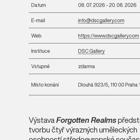
Datum
08. 07. 2026 - 20. 08. 2026
E-mail
info@dscgallery.com
Web
https://www.dscgallery.com
Instituce
DSC Gallery
Vstupné
zdarma
Místo konání
Dlouhá 923/5, 110 00 Praha 
Výstava
Forgotten Realms
předst
tvorbu čtyř výrazných uměleckých
osobností středoevropské součas