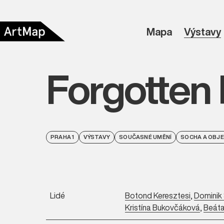
Mapa
Výstavy
Forgotten
PRAHA 1
VÝSTAVY
SOUČASNÉ UMĚNÍ
SOCHA A OBJ
Lidé
Botond Keresztesi
,
Dominik
Kristína Bukovčáková
,
Beát