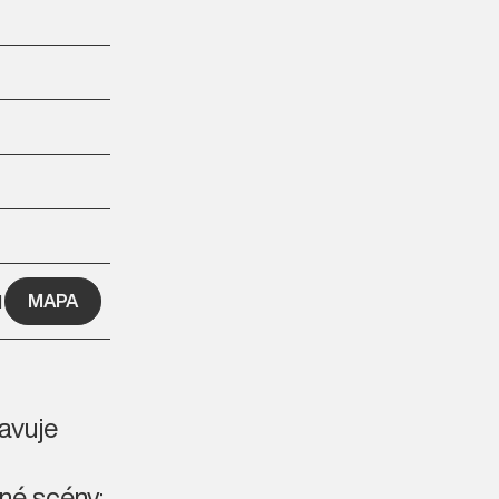
MAPA
1
avuje
né scény: