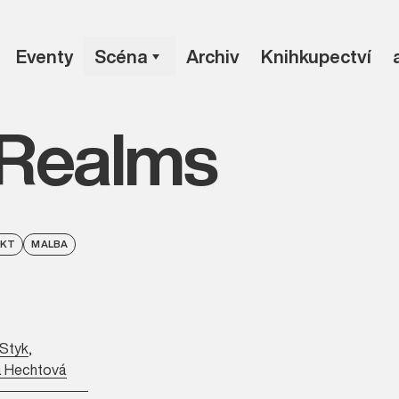
Eventy
Scéna
Archiv
Knihkupectví
 Realms
EKT
MALBA
 Styk
,
a Hechtová