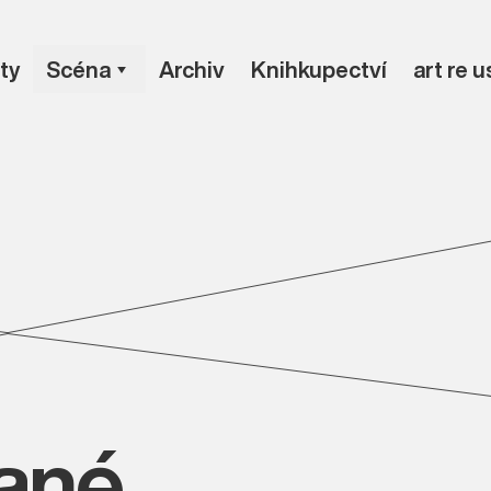
ty
Scéna
Archiv
Knihkupectví
art re 
vané