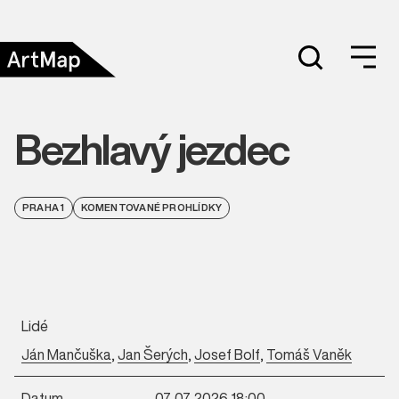
Bezhlavý jezdec
PRAHA 1
KOMENTOVANÉ PROHLÍDKY
Lidé
Ján Mančuška
,
Jan Šerých
,
Josef Bolf
,
Tomáš Vaněk
Datum
07. 07. 2026 18:00