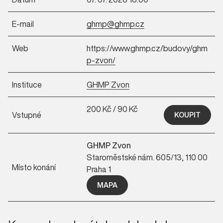
E-mail
ghmp@ghmp.cz
Web
https://www.ghmp.cz/budovy/ghm
p-zvon/
Instituce
GHMP Zvon
200 Kč / 90 Kč
Vstupné
KOUPIT
GHMP Zvon
Staroměstské nám. 605/13, 110 00
Místo konání
Praha 1
MAPA