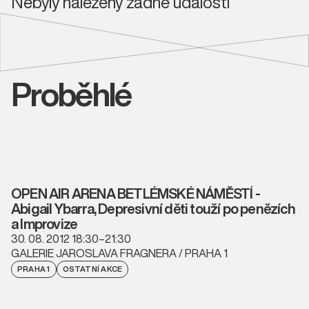
Nebyly nalezeny žádné události
Proběhlé
OPEN AIR ARENA BETLÉMSKÉ NÁMĚSTÍ -
Abigail Ybarra, Depresivní děti touží po penězích
a Improvize
30. 08. 2012 18:30–21:30
GALERIE JAROSLAVA FRAGNERA / PRAHA 1
PRAHA 1
OSTATNÍ AKCE