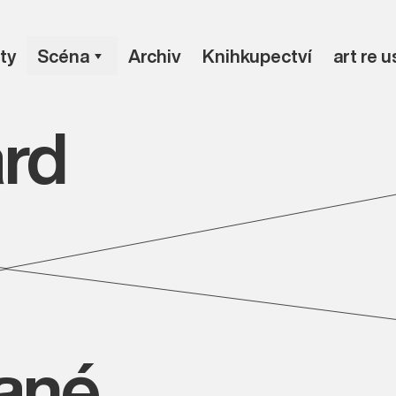
ty
Scéna
Archiv
Knihkupectví
art re 
ard
vané