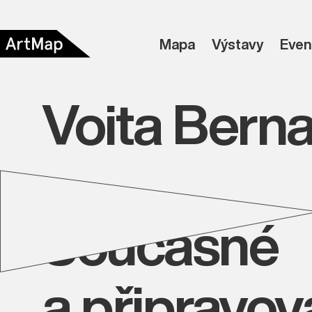
Mapa
Výstavy
Even
Voita Bern
Současné
a připravo