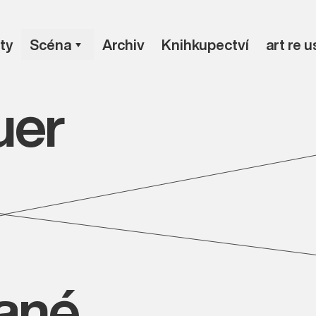
ty
Scéna
Archiv
Knihkupectví
art re 
uer
vané