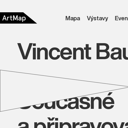
Mapa
Výstavy
Even
Vincent Ba
Současné
a připravo