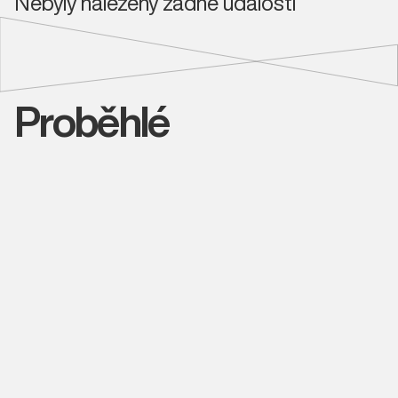
Nebyly nalezeny žádné události
Proběhlé