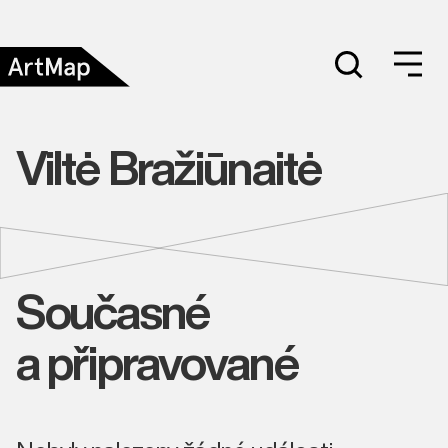
Viltė Bražiūnaitė
Současné
a připravované