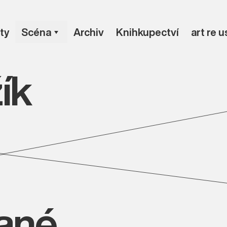
ty
Scéna
Archiv
Knihkupectví
art re 
ík
vané