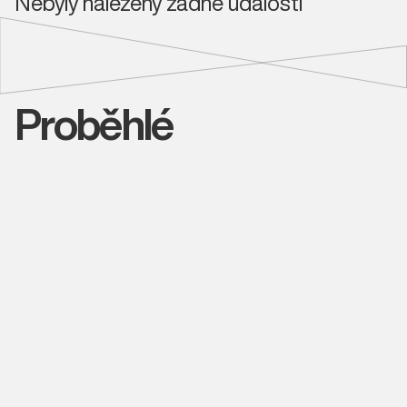
Nebyly nalezeny žádné události
Proběhlé