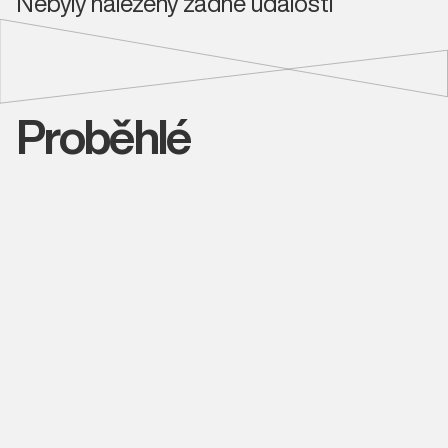
Nebyly nalezeny žádné události
Proběhlé