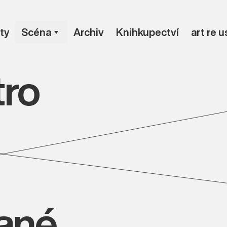
ty
Scéna
Archiv
Knihkupectví
art re 
tro
vané