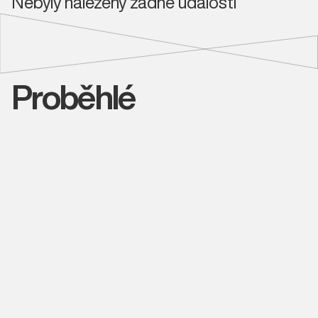
Nebyly nalezeny žádné události
Proběhlé