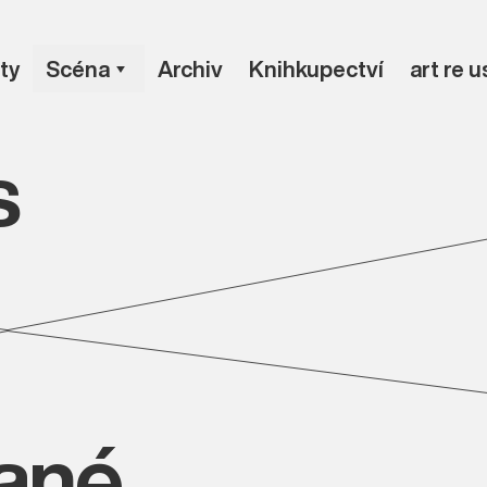
ty
Scéna
Archiv
Knihkupectví
art re 
s
vané