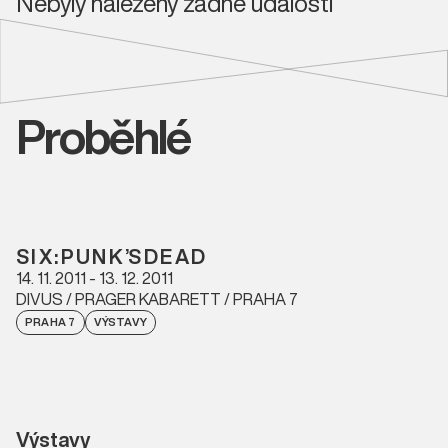
Nebyly nalezeny žádné události
Proběhlé
S I X : P U N K ’S D E A D
14. 11. 2011 - 13. 12. 2011
DIVUS / PRAGER KABARETT / PRAHA 7
PRAHA 7
VÝSTAVY
Výstavy