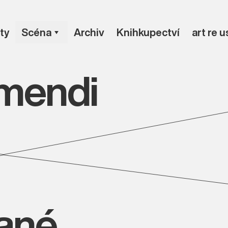
ty
Scéna
Archiv
Knihkupectví
art re 
smendi
vané