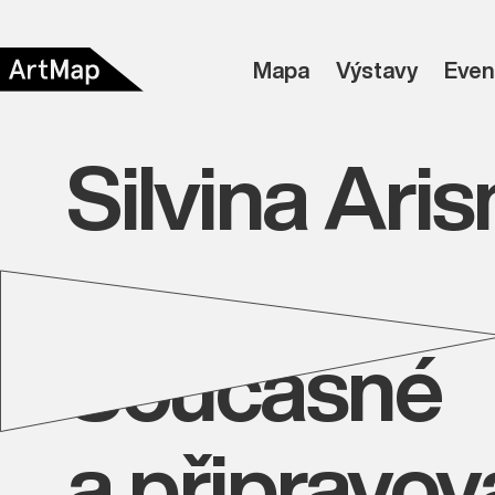
Mapa
Výstavy
Even
Silvina Ari
Současné
a připravo