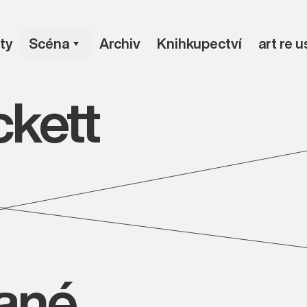
ty
Scéna
Archiv
Knihkupectví
art re 
kett
vané