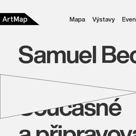
Mapa
Výstavy
Even
Samuel Bec
Současné
a připravo