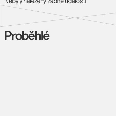
Nebyly nalezeny žádné události
Proběhlé