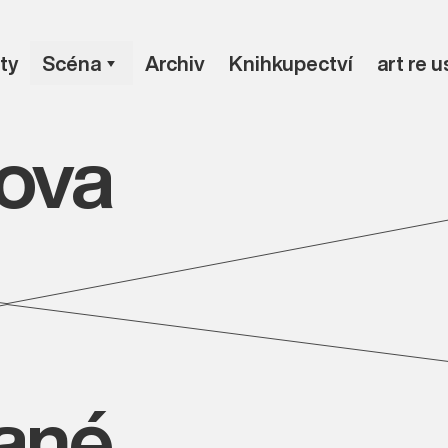
ty
Scéna
Archiv
Knihkupectví
art re 
lova
vané