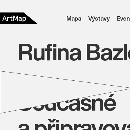
Mapa
Výstavy
Even
Rufina Baz
Současné
a připravo