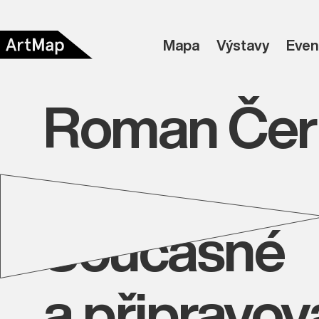
Mapa
Výstavy
Even
Roman Čer
Současné
a připravo