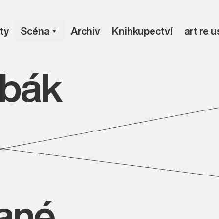
ty
Scéna
Archiv
Knihkupectví
art re 
bák
vané