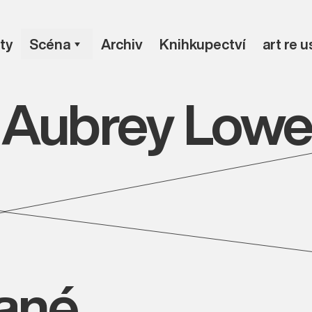
ty
Scéna
Archiv
Knihkupectví
art re 
i Aubrey Low
vané