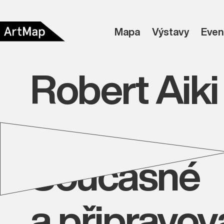
Mapa
Výstavy
Even
Robert Aik
Současné
a připravo