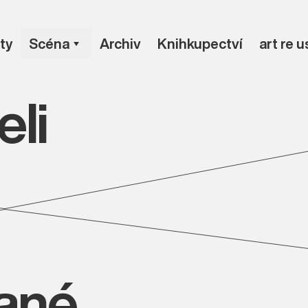
ty
Scéna
Archiv
Knihkupectví
art re 
li
vané