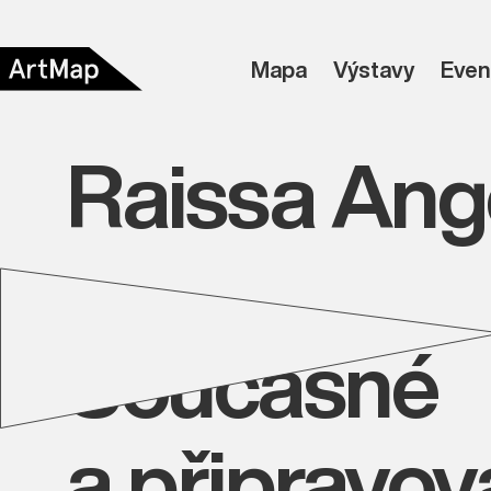
Mapa
Výstavy
Even
Raissa Ange
Současné
a připravo