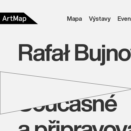
Mapa
Výstavy
Even
Rafał Bujn
Současné
a připravo