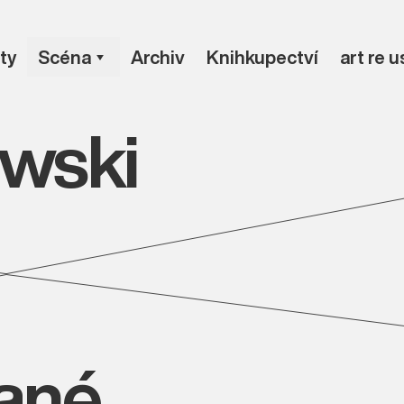
ty
Scéna
Archiv
Knihkupectví
art re 
owski
vané