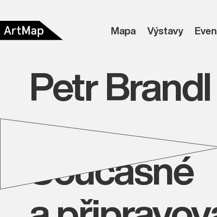
Mapa
Výstavy
Even
Petr Brandl
Současné
a připravo