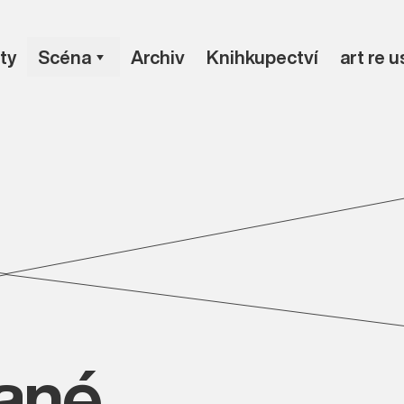
ty
Scéna
Archiv
Knihkupectví
art re 
vané