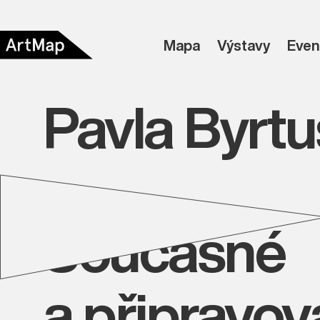
Mapa
Výstavy
Even
Pavla Byrt
Současné
a připravo