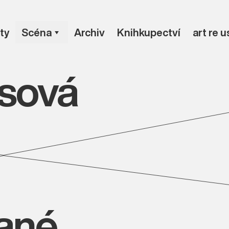
ty
Scéna
Archiv
Knihkupectví
art re 
usová
vané