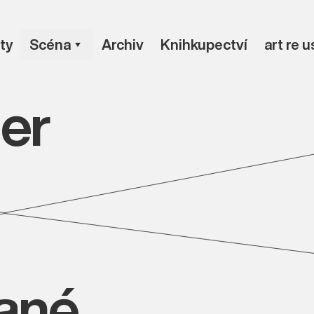
ty
Scéna
Archiv
Knihkupectví
art re 
er
vané