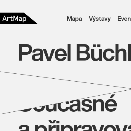
Mapa
Výstavy
Even
Pavel Büchl
Současné
a připravo