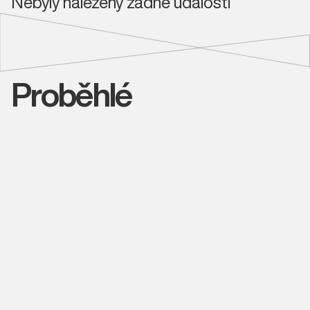
Nebyly nalezeny žádné události
Proběhlé