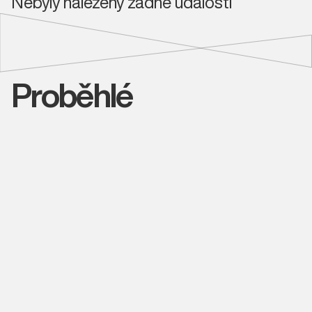
Nebyly nalezeny žádné události
Proběhlé