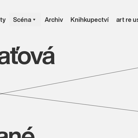
ty
Scéna
Archiv
Knihkupectví
art re 
aťová
vané