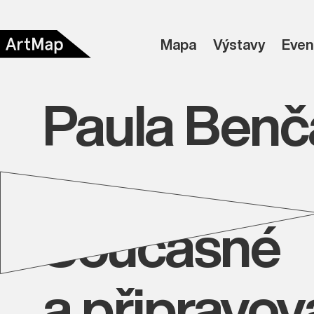
Mapa
Výstavy
Even
Paula Benč
Současné
a připravo