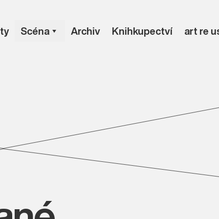
ty
Scéna
Archiv
Knihkupectví
art re 
vané