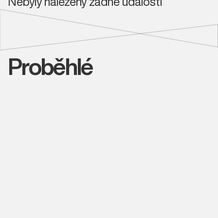
Nebyly nalezeny žádné události
Proběhlé