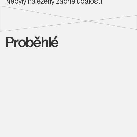
Nebyly nalezeny žádné události
Proběhlé