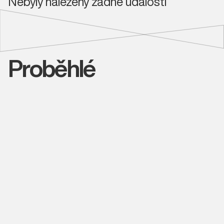
Nebyly nalezeny žádné události
Proběhlé