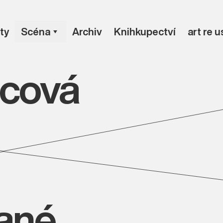
ty
Scéna
Archiv
Knihkupectví
art re 
bcová
vané