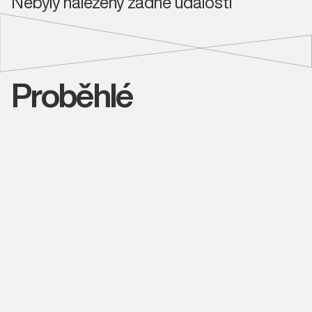
Nebyly nalezeny žádné události
Proběhlé