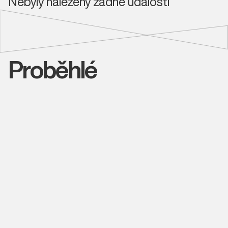
Nebyly nalezeny žádné události
Proběhlé