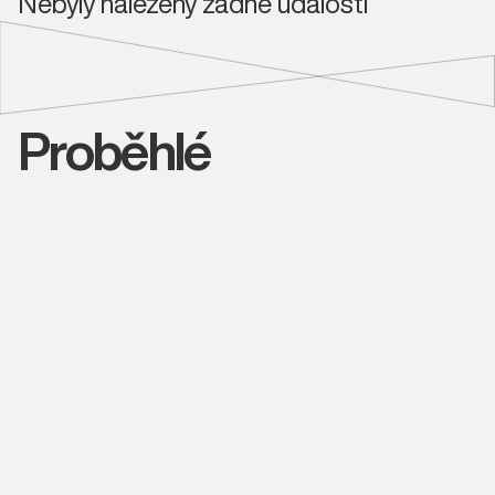
Nebyly nalezeny žádné události
Proběhlé