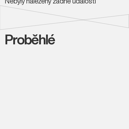
Nebyly nalezeny žádné události
Proběhlé