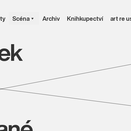
ty
Scéna
Archiv
Knihkupectví
art re 
žek
vané