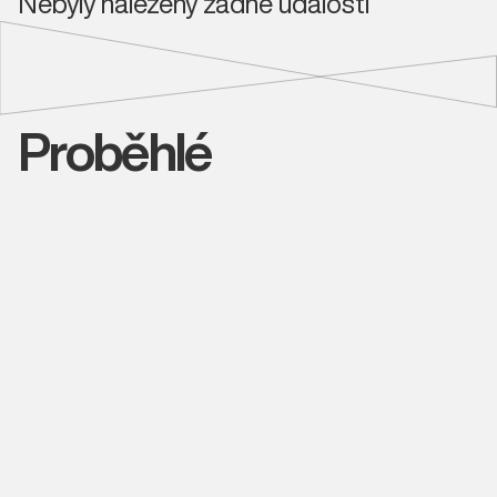
Nebyly nalezeny žádné události
Proběhlé