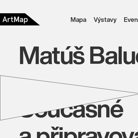
Mapa
Výstavy
Even
Matúš Balu
Současné
a připravo