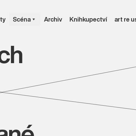
ty
Scéna
Archiv
Knihkupectví
art re 
ch
vané