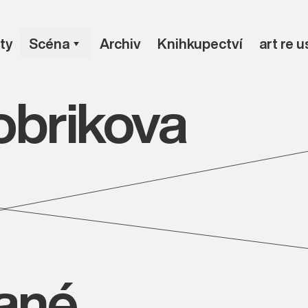
ty
Scéna
Archiv
Knihkupectví
art re 
obrikova
vané