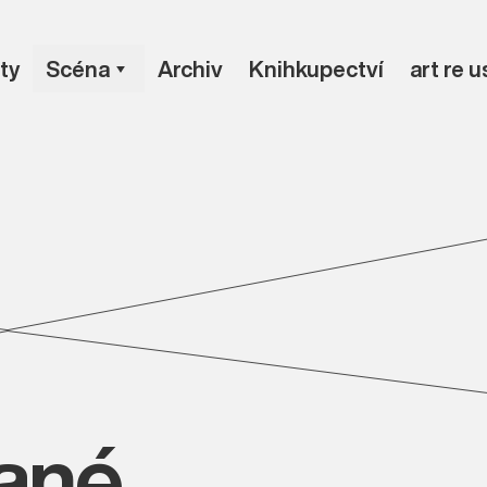
ty
Scéna
Archiv
Knihkupectví
art re 
vané