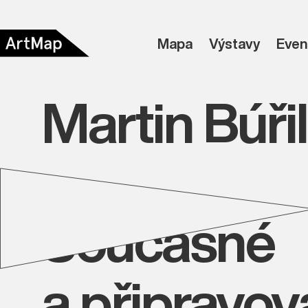
Mapa
Výstavy
Even
Martin Búřil
Současné
a připravo