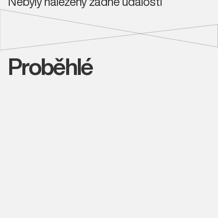
Nebyly nalezeny žádné události
Proběhlé