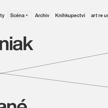
ty
Scéna
Archiv
Knihkupectví
art re 
niak
vané