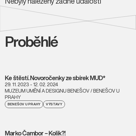
Nebyly nalezeny žádné události
Proběhlé
Ke štěstí. Novoročenky ze sbírek MUD*
29. 11. 2023 - 12. 02. 2024
MUZEUM UMĚNÍ A DESIGNU BENEŠOV / BENEŠOV U
PRAHY
BENEŠOV U PRAHY
VÝSTAVY
Marko Čambor – Kolik?!