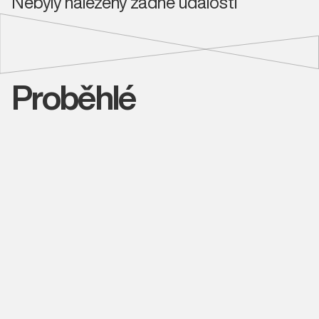
Nebyly nalezeny žádné události
Proběhlé