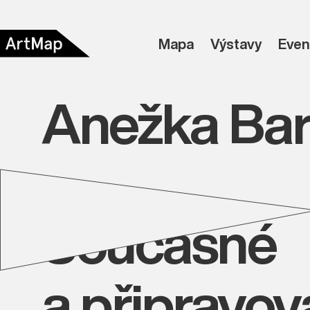
Mapa
Výstavy
Even
Anežka Bar
Současné
a připravo