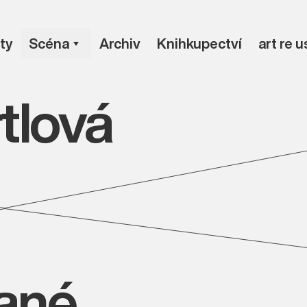
ty
Scéna
Archiv
Knihkupectví
art re 
tlová
vané